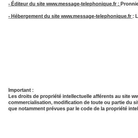
-
Éditeur du site www.message-
telephonique.fr :
Pronni
-
Hébergement du site www.message-
telephonique.fr
: 
-
Statut administratif et facturation
:
Christophe PRONNIER exerce son activité sous le statut 
activité et dont les coordonnées suivent :
Webportage NODALYS, RCS AIX-
EN-
PROVENCE : 483 
Adresse de facturation : L’Escapade Bât. E, Avenue Paul
Email : contact@webportage.com Téléphone : 04 42 12 
Les factures seront en conséquence établies au nom de 
Pour plus d'informations www.webportage.com
Important :
Les droits de propriété intellectuelle afférents au site
commercialisation, modification de toute ou partie du sit
que notamment prévues par le code de la propriété intelle